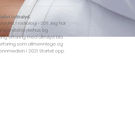
list i ultralyd.
alist i radiologi i 2011.
Jeg har
niversitetssykehus og
ang erfaring med ultralyd bla
 erfaring som allmennlege og
mennmedisin i 2021. Startet opp