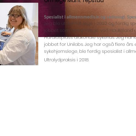
Om lege Marit Tepstad
Spesialist i allmennmedisin og radiologi. Spesia
Jeg ble utdannet lege i 2002 og ferdig spesi
jobbet som røntgenlege ved Haukeland u
Haraldsplass diakonale sykehus. Jeg har
l
jobbet for Unilabs.
Jeg har også flere års
sykehjemslege,
ble ferdig spesialist i all
Ultralydpraksis i 2018.