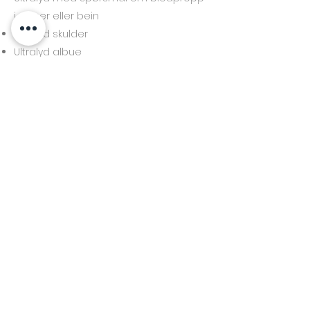
i armer eller bein
Ultralyd skulder
Ultralyd albue
Ultralyd knehase
Ultralyd ankel
Ultralyd achillessene
Ultralydpraksis AS
Org nr
920 699 960
PRISER
OM OSS
LINKER
BESTILL TIME