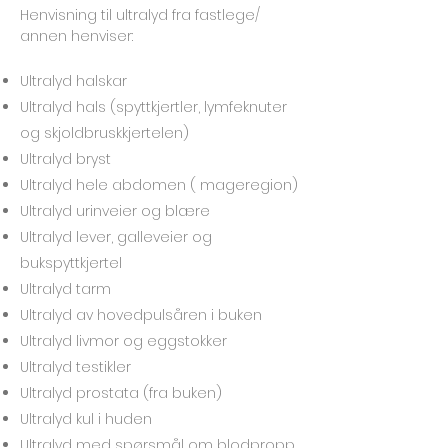
​Henvisning til ultralyd fra fastlege/
annen henviser:
Ultralyd halskar
Ultralyd hals (spyttkjertler, lymfeknuter
og skjoldbruskkjertelen)
Ultralyd bryst
Ultralyd hele abdomen ( mageregion)
Ultralyd urinveier og blære
Ultralyd lever, galleveier og
bukspyttkjertel
Ultralyd tarm
Ultralyd av hovedpulsåren i buken
Ultralyd livmor og eggstokker
Ultralyd testikler
Ultralyd prostata (fra buken)
Ultralyd kul i huden
Ultralyd med spørsmål om blodpropp