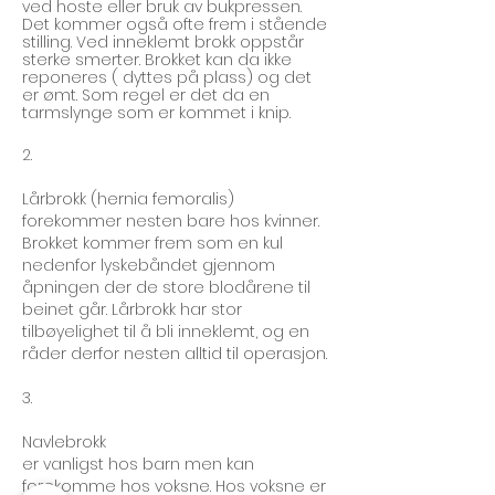
ved hoste eller bruk av bukpressen.
Det kommer også ofte frem i stående
stilling. Ved inneklemt brokk oppstår
sterke smerter. Brokket kan da ikke
reponeres ( dyttes på plass) og det
er ømt. Som regel er det da en
tarmslynge som er kommet i knip.
2.
Lårbrokk (hernia femoralis)
forekommer nesten bare hos kvinner.
Brokket kommer frem som en kul
nedenfor lyskebåndet gjennom
åpningen der de store blodårene til
beinet går. Lårbrokk har stor
tilbøyelighet til å bli inneklemt, og en
råder derfor nesten alltid til operasjon.
3.
Navlebrokk
er vanligst hos barn men kan
forekomme hos voksne. Hos voksne er