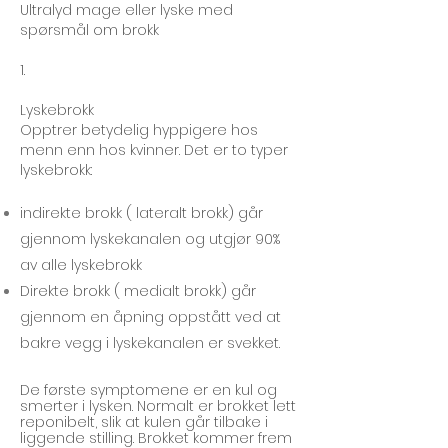
Ultralyd mage eller lyske med
spørsmål om brokk
1.
Lyskebrokk
Opptrer betydelig hyppigere hos
menn enn hos kvinner. Det er to typer
lyskebrokk:
indirekte brokk ( lateralt brokk) går
gjennom lyskekanalen og utgjør 90%
av alle lyskebrokk
Direkte brokk ( medialt brokk) går
gjennom en åpning oppstått ved at
bakre vegg i lyskekanalen er svekket.
De første symptomene er en kul og
smerter i lysken. Normalt er brokket lett
reponibelt, slik at kulen går tilbake i
liggende stilling. Brokket kommer frem